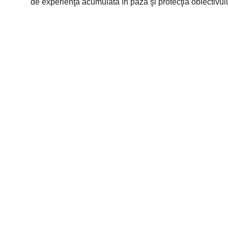
de experienţa acumulată în paza şi protecţia obiectivulu