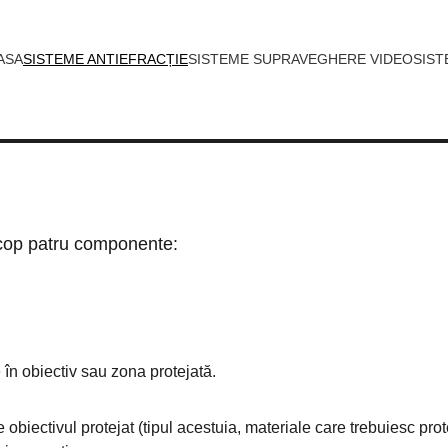
ASA
SISTEME ANTIEFRACȚIE
SISTEME SUPRAVEGHERE VIDEO
SIST
 scop patru componente:
 în obiectiv sau zona protejată.
obiectivul protejat (tipul acestuia, materiale care trebuiesc prot