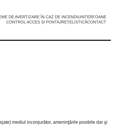
EME DE AVERTIZARE ÎN CAZ DE INCENDIU
INTERFOANE
CONTROL ACCES ȘI PONTAJ
REȚELISTICĂ
CONTACT
ejate) mediul inconjurător, ameninţările posibile dar şi 